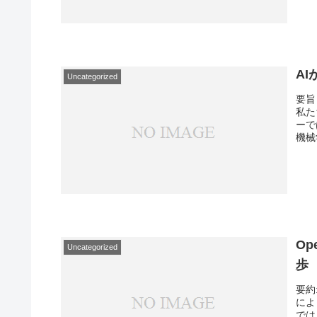
A
Uncategorized
要旨
私た
ーで
機械
Op
Uncategorized
歩
要約
によ
では