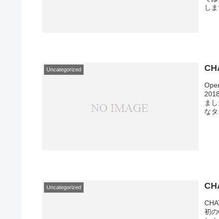
しま
CH
Uncategorized
Op
20
まし
なタ
CH
Uncategorized
CH
初の