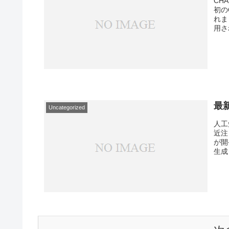
CH
初の
れま
用さ
最
Uncategorized
人工
近注
が開
生成