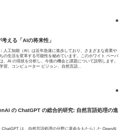
Iが考える「AIの将来性」
：人工知能（AI）は近年急速に進歩しており、さまざまな産業や
ちの生活を変革する可能性を秘めています。このホワイト ペーパ
は、AI の現状を分析し、今後の機会と課題について説明します。
学習、コンピューター ビジョン、自然言語...
enAI の ChatGPT の総合的研究: 自然言語処理の進
: ChatGPT は、自然言語処理の分野に革命をもたらした OpenAI