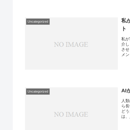
私
Uncategorized
ト
私が
介し
させ
メン
A
Uncategorized
人類
ら長
どう
は、